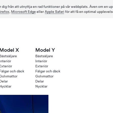
ig från att utnyttja en rad funktioner på vår webbplats. Även om en up
irefox
,
Microsoft Edge
eller
Apple Safari
för att få en optimal upplevels
Model X
Model Y
Bästsäljare
Bästsäljare
Interiör
Interiör
Exteriör
Exteriör
Fälgar och däck
Fälgar och däck
Golvmattor
Golvmattor
Delar
Delar
Nycklar
Nycklar