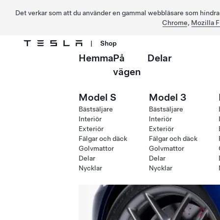
Det verkar som att du använder en gammal webbläsare som hindrar d
Chrome
,
Mozilla F
|
Shop
Hemma
På
Delar
Hoppa till huvudinnehåll
vägen
Model S
Model 3
Bästsäljare
Bästsäljare
Interiör
Interiör
Exteriör
Exteriör
Fälgar och däck
Fälgar och däck
Golvmattor
Golvmattor
Delar
Delar
Nycklar
Nycklar