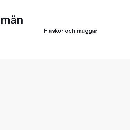
r män
Flaskor och muggar