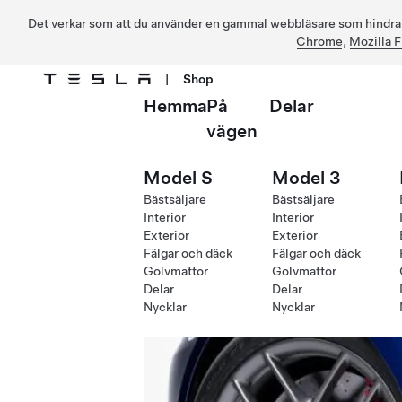
Det verkar som att du använder en gammal webbläsare som hindrar d
Chrome
,
Mozilla F
|
Shop
Hemma
På
Delar
Hoppa till huvudinnehåll
vägen
Model S
Model 3
Bästsäljare
Bästsäljare
Interiör
Interiör
Exteriör
Exteriör
Fälgar och däck
Fälgar och däck
Golvmattor
Golvmattor
Delar
Delar
Nycklar
Nycklar