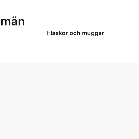
r män
Flaskor och muggar