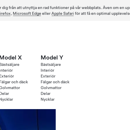
ig från att utnyttja en rad funktioner på vår webbplats. Även om en up
irefox
,
Microsoft Edge
eller
Apple Safari
för att få en optimal upplevels
Model X
Model Y
Bästsäljare
Bästsäljare
Interiör
Interiör
Exteriör
Exteriör
Fälgar och däck
Fälgar och däck
Golvmattor
Golvmattor
Delar
Delar
Nycklar
Nycklar