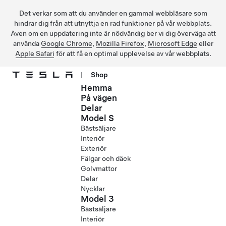
Det verkar som att du använder en gammal webbläsare som
hindrar dig från att utnyttja en rad funktioner på vår webbplats.
Även om en uppdatering inte är nödvändig ber vi dig överväga att
använda
Google Chrome
,
Mozilla Firefox
,
Microsoft Edge
eller
Apple Safari
för att få en optimal upplevelse av vår webbplats.
|
Shop
Hemma
Hoppa till huvudinnehåll
På vägen
Delar
Model S
Bästsäljare
Interiör
Exteriör
Fälgar och däck
Golvmattor
Delar
Nycklar
Model 3
Bästsäljare
Interiör