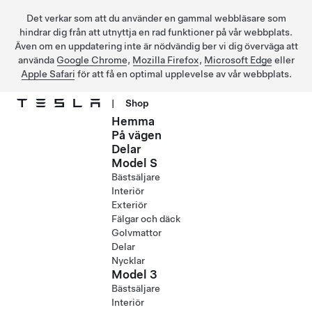
Det verkar som att du använder en gammal webbläsare som
hindrar dig från att utnyttja en rad funktioner på vår webbplats.
Även om en uppdatering inte är nödvändig ber vi dig överväga att
använda
Google Chrome
,
Mozilla Firefox
,
Microsoft Edge
eller
Apple Safari
för att få en optimal upplevelse av vår webbplats.
|
Shop
Hemma
Hoppa till huvudinnehåll
På vägen
Delar
Model S
Bästsäljare
Interiör
Exteriör
Fälgar och däck
Golvmattor
Delar
Nycklar
Model 3
Bästsäljare
Interiör