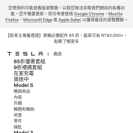
您使用的可能是舊版瀏覽器，以致您無法存取我們網站的各種功
能。您不需要更新，但可考慮使用
Google Chrome
、
Mozilla
Firefox
、
Microsoft Edge
或
Apple Safari
以獲得最佳的瀏覽體驗。
【新車主專屬禮遇】車輛必備配件 85 折，最高可省 NT$3,000+，
點擊了解更多
|
商店
85折優惠套組
跳到主要內容
9折禮遇套組
在家充電
旅途中
Model S
暢銷商品
內裝
外觀
輪圈和輪胎
地墊
零件
鑰匙
Model 3