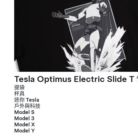
Tesla Optimus Electric Slide T
提袋
杯具
迷你 Tesla
戶外與科技
Model S
Model 3
Model X
Model Y