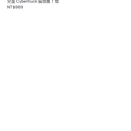
兒童 Cybertruck 貓頭鷹 T 恤
NT$969