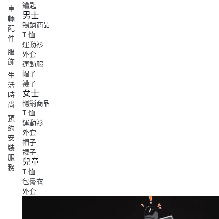
鑰匙
車
男士
輛
暢銷商品
配
T 恤
件
運動衫
服
外套
飾
運動服
帽子
生
襪子
活
女士
時
暢銷商品
尚
T 恤
預
運動衫
約
外套
安
帽子
裝
襪子
服
兒童
務
T 恤
包臀衣
外套