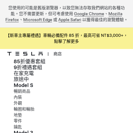
您使用的可能是舊版瀏覽器，以致您無法存取我們網站的各種功
能。您不需要更新，但可考慮使用
Google Chrome
、
Mozilla
Firefox
、
Microsoft Edge
或
Apple Safari
以獲得最佳的瀏覽體驗。
【新車主專屬禮遇】車輛必備配件 85 折，最高可省 NT$3,000+，
點擊了解更多
|
商店
85折優惠套組
跳到主要內容
9折禮遇套組
在家充電
旅途中
Model S
暢銷商品
內裝
外觀
輪圈和輪胎
地墊
零件
鑰匙
Model 3