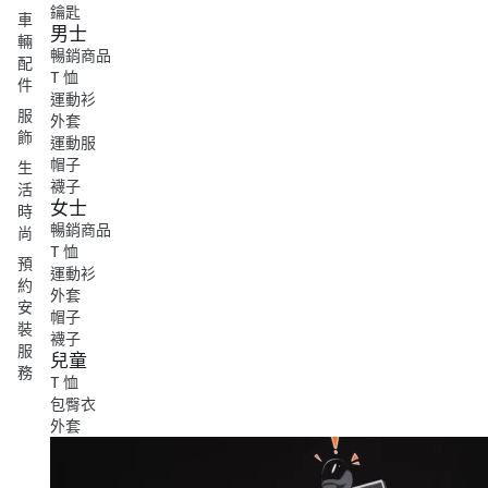
鑰匙
車
男士
輛
暢銷商品
配
T 恤
件
運動衫
服
外套
飾
運動服
帽子
生
襪子
活
女士
時
暢銷商品
尚
T 恤
預
運動衫
約
外套
安
帽子
裝
襪子
服
兒童
務
T 恤
包臀衣
外套