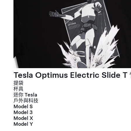
Tesla Optimus Electric Slide T
提袋
杯具
迷你 Tesla
戶外與科技
Model S
Model 3
Model X
Model Y