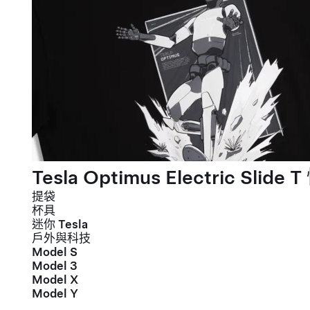
Tesla Optimus Electric Slide T
提袋
杯具
迷你 Tesla
戶外與科技
Model S
Model 3
Model X
Model Y