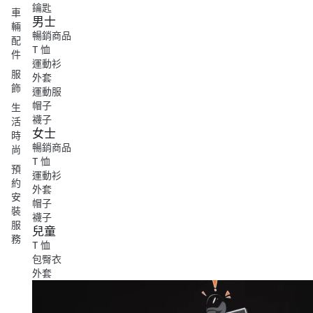
鑰匙
車
男士
輛
暢銷商品
配
T 恤
件
運動衫
服
外套
飾
運動服
帽子
生
襪子
活
女士
時
暢銷商品
尚
T 恤
預
運動衫
約
外套
安
帽子
裝
襪子
服
兒童
務
T 恤
包臀衣
外套