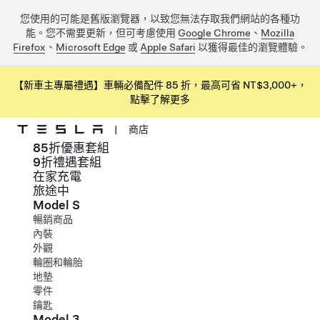
您使用的可能是舊版瀏覽器，以致您無法存取我們網站的各種功
能。您不需要更新，但可考慮使用
Google Chrome
、
Mozilla
Firefox
、
Microsoft Edge
或
Apple Safari
以獲得最佳的瀏覽體驗。
【新車主專屬禮遇】車輛必備配件 85 折，最高可省 NT$3,000+，
點擊了解更多
|
商店
85折優惠套組
跳到主要內容
9折禮遇套組
在家充電
旅途中
Model S
暢銷商品
內裝
外觀
輪圈和輪胎
地墊
零件
鑰匙
Model 3