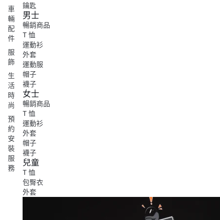
鑰匙
車
男士
輛
暢銷商品
配
T 恤
件
運動衫
服
外套
飾
運動服
帽子
生
襪子
活
女士
時
暢銷商品
尚
T 恤
預
運動衫
約
外套
安
帽子
裝
襪子
服
兒童
務
T 恤
包臀衣
外套