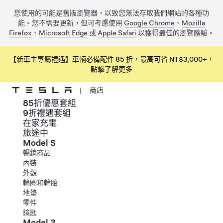
您使用的可能是舊版瀏覽器，以致您無法存取我們網站的各種功
能。您不需要更新，但可考慮使用
Google Chrome
、
Mozilla
Firefox
、
Microsoft Edge
或
Apple Safari
以獲得最佳的瀏覽體驗。
【新車主專屬禮遇】車輛必備配件 85 折，最高可省 NT$3,000+，
點擊了解更多
|
商店
85折優惠套組
跳到主要內容
9折禮遇套組
在家充電
旅途中
Model S
暢銷商品
內裝
外觀
輪圈和輪胎
地墊
零件
鑰匙
Model 3