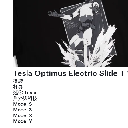
Tesla Optimus Electric Slide T
提袋
杯具
迷你 Tesla
戶外與科技
Model S
Model 3
Model X
Model Y