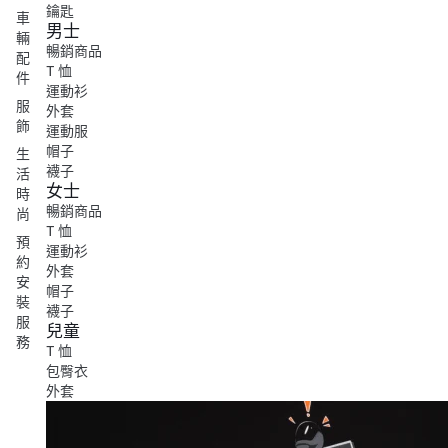
鑰匙
車
男士
輛
暢銷商品
配
T 恤
件
運動衫
服
外套
飾
運動服
帽子
生
襪子
活
女士
時
暢銷商品
尚
T 恤
預
運動衫
約
外套
安
帽子
裝
襪子
服
兒童
務
T 恤
包臀衣
外套