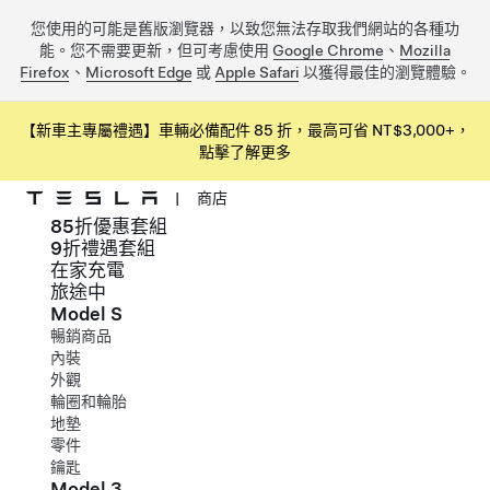
您使用的可能是舊版瀏覽器，以致您無法存取我們網站的各種功
能。您不需要更新，但可考慮使用
Google Chrome
、
Mozilla
Firefox
、
Microsoft Edge
或
Apple Safari
以獲得最佳的瀏覽體驗。
【新車主專屬禮遇】車輛必備配件 85 折，最高可省 NT$3,000+，
點擊了解更多
|
商店
85折優惠套組
跳到主要內容
9折禮遇套組
在家充電
旅途中
Model S
暢銷商品
內裝
外觀
輪圈和輪胎
地墊
零件
鑰匙
Model 3