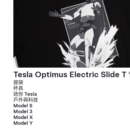
Tesla Optimus Electric Slide T
提袋
杯具
迷你 Tesla
戶外與科技
Model S
Model 3
Model X
Model Y