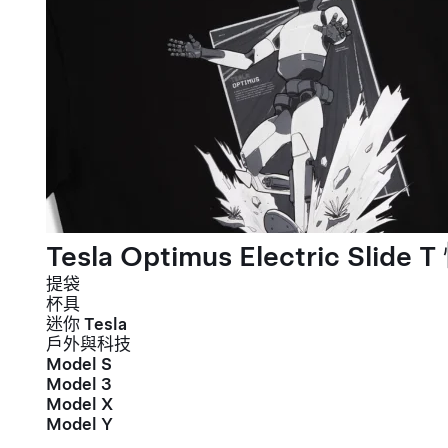
Tesla Optimus Electric Slide T
提袋
杯具
迷你 Tesla
戶外與科技
Model S
Model 3
Model X
Model Y