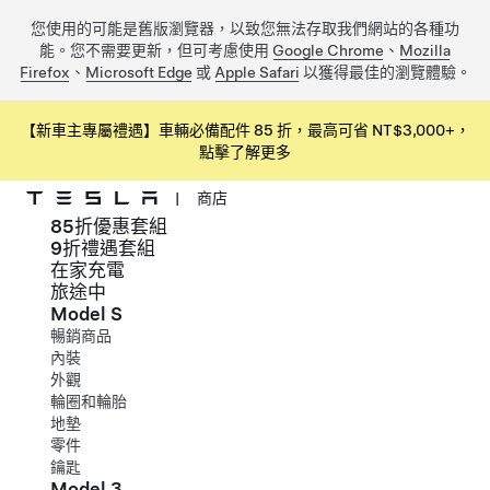
您使用的可能是舊版瀏覽器，以致您無法存取我們網站的各種功
能。您不需要更新，但可考慮使用
Google Chrome
、
Mozilla
Firefox
、
Microsoft Edge
或
Apple Safari
以獲得最佳的瀏覽體驗。
【新車主專屬禮遇】車輛必備配件 85 折，最高可省 NT$3,000+，
點擊了解更多
|
商店
85折優惠套組
跳到主要內容
9折禮遇套組
在家充電
旅途中
Model S
暢銷商品
內裝
外觀
輪圈和輪胎
地墊
零件
鑰匙
Model 3