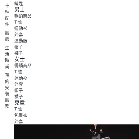
鑰匙
車
男士
輛
暢銷商品
配
T 恤
件
運動衫
服
外套
飾
運動服
帽子
生
襪子
活
女士
時
暢銷商品
尚
T 恤
預
運動衫
約
外套
安
帽子
裝
襪子
服
兒童
務
T 恤
包臀衣
外套