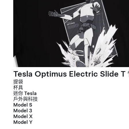
Tesla Optimus Electric Slide T
提袋
杯具
迷你 Tesla
戶外與科技
Model S
Model 3
Model X
Model Y