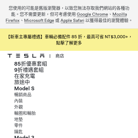
您使用的可能是舊版瀏覽器，以致您無法存取我們網站的各種功
能。您不需要更新，但可考慮使用
Google Chrome
、
Mozilla
Firefox
、
Microsoft Edge
或
Apple Safari
以獲得最佳的瀏覽體驗。
【新車主專屬禮遇】車輛必備配件 85 折，最高可省 NT$3,000+，
點擊了解更多
|
商店
85折優惠套組
跳到主要內容
9折禮遇套組
在家充電
旅途中
Model S
暢銷商品
內裝
外觀
輪圈和輪胎
地墊
零件
鑰匙
Model 3