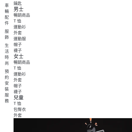
鑰匙
車
男士
輛
暢銷商品
配
T 恤
件
運動衫
服
外套
飾
運動服
帽子
生
襪子
活
女士
時
暢銷商品
尚
T 恤
預
運動衫
約
外套
安
帽子
裝
襪子
服
兒童
務
T 恤
包臀衣
外套