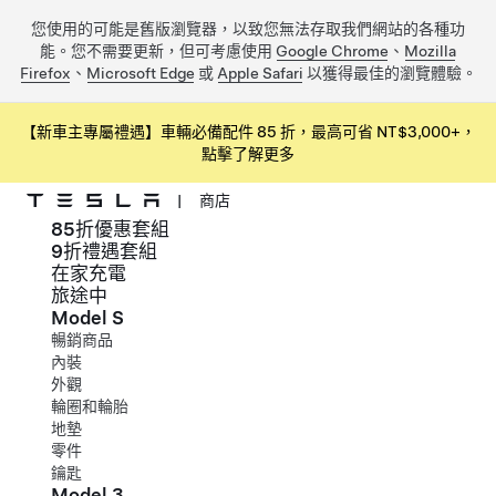
您使用的可能是舊版瀏覽器，以致您無法存取我們網站的各種功
能。您不需要更新，但可考慮使用
Google Chrome
、
Mozilla
Firefox
、
Microsoft Edge
或
Apple Safari
以獲得最佳的瀏覽體驗。
【新車主專屬禮遇】車輛必備配件 85 折，最高可省 NT$3,000+，
點擊了解更多
|
商店
85折優惠套組
跳到主要內容
9折禮遇套組
在家充電
旅途中
Model S
暢銷商品
內裝
外觀
輪圈和輪胎
地墊
零件
鑰匙
Model 3