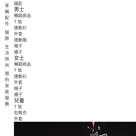
鑰匙
車
男士
輛
暢銷商品
配
T 恤
件
運動衫
服
外套
飾
運動服
帽子
生
襪子
活
女士
時
暢銷商品
尚
T 恤
預
運動衫
約
外套
安
帽子
裝
襪子
服
兒童
務
T 恤
包臀衣
外套