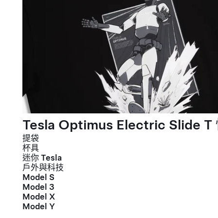
Tesla Optimus Electric Slide T
提袋
杯具
迷你 Tesla
戶外與科技
Model S
Model 3
Model X
Model Y