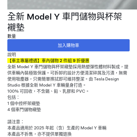
全新 Model Y 車門儲物與杯架
襯墊
數量
說明
【車主專屬禮遇】車內儲物 2 件組 9 折優惠
全新 Model Y 車門儲物與杯架襯墊採用熱塑彈性體材料製成，提
供車輛內裝極致保護。可拆卸的設計方便清潔碎屑及污漬，無需
使用吸塵器，只需簡單擦拭即可維持整潔。由 Tesla Design
Studio 根據全新 Model Y 車輛量身打造。
100% 可回收，不含鎘、鉛、乳膠和 PVC。
包括：
1 個中控杯架襯墊
4 個車門儲物襯墊
請注意：
本產品適用於 2025 年起（含）生產的 Model Y 車輛
本產品不拆售，亦不提供單獨退換