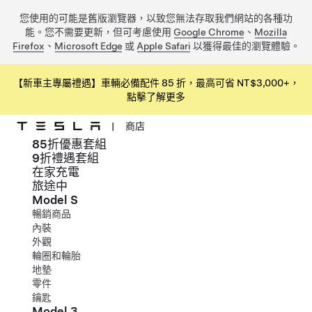
您使用的可能是舊版瀏覽器，以致您無法存取我們網站的各種功
能。您不需要更新，但可考慮使用
Google Chrome
、
Mozilla
Firefox
、
Microsoft Edge
或
Apple Safari
以獲得最佳的瀏覽體驗。
【新車主專屬禮遇】車輛必備配件 85 折，最高可省 NT$3,000+，
點擊了解更多
|
商店
85折優惠套組
跳到主要內容
9折禮遇套組
在家充電
旅途中
Model S
暢銷商品
內裝
外觀
輪圈和輪胎
地墊
零件
鑰匙
Model 3