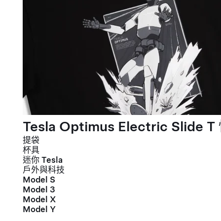
Tesla Optimus Electric Slide T
提袋
杯具
迷你 Tesla
戶外與科技
Model S
Model 3
Model X
Model Y