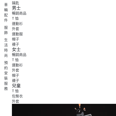
鑰匙
車
男士
輛
暢銷商品
配
T 恤
件
運動衫
服
外套
飾
運動服
帽子
生
襪子
活
女士
時
暢銷商品
尚
T 恤
預
運動衫
約
外套
安
帽子
裝
襪子
服
兒童
務
T 恤
包臀衣
外套