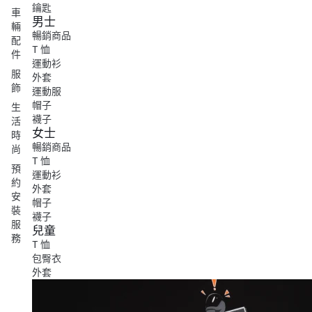
鑰匙
車
男士
輛
暢銷商品
配
T 恤
件
運動衫
服
外套
飾
運動服
帽子
生
襪子
活
女士
時
暢銷商品
尚
T 恤
預
運動衫
約
外套
安
帽子
裝
襪子
服
兒童
務
T 恤
包臀衣
外套