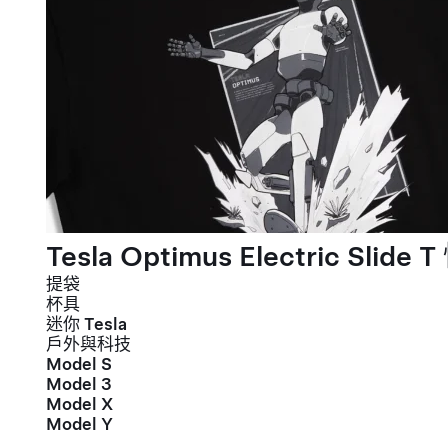
Tesla Optimus Electric Slide T
提袋
杯具
迷你 Tesla
戶外與科技
Model S
Model 3
Model X
Model Y