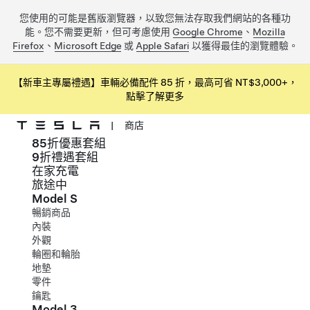
您使用的可能是舊版瀏覽器，以致您無法存取我們網站的各種功
能。您不需要更新，但可考慮使用
Google Chrome
、
Mozilla
Firefox
、
Microsoft Edge
或
Apple Safari
以獲得最佳的瀏覽體驗。
【新車主專屬禮遇】車輛必備配件 85 折，最高可省 NT$3,000+，
點擊了解更多
|
商店
85折優惠套組
跳到主要內容
9折禮遇套組
在家充電
旅途中
Model S
暢銷商品
內裝
外觀
輪圈和輪胎
地墊
零件
鑰匙
Model 3