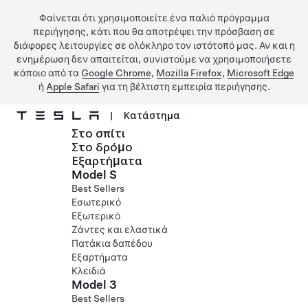
Φαίνεται ότι χρησιμοποιείτε ένα παλιό πρόγραμμα
περιήγησης, κάτι που θα αποτρέψει την πρόσβαση σε
διάφορες λειτουργίες σε ολόκληρο τον ιστότοπό μας. Αν και η
ενημέρωση δεν απαιτείται, συνιστούμε να χρησιμοποιήσετε
κάποιο από τα
Google Chrome
,
Mozilla Firefox
,
Microsoft Edge
ή
Apple Safari
για τη βέλτιστη εμπειρία περιήγησης.
|
Κατάστημα
Στο σπίτι
Μετάβαση στο κύριο περιεχόμενο
Στο δρόμο
Εξαρτήματα
Model S
Best Sellers
Εσωτερικό
Εξωτερικό
Ζάντες και ελαστικά
Πατάκια δαπέδου
Εξαρτήματα
Κλειδιά
Model 3
Best Sellers