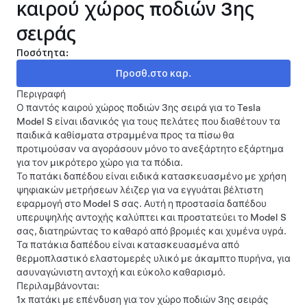
καιρού χώρος ποδιών 3ης
σειράς
Ποσότητα:
Περιγραφή
Ο παντός καιρού χώρος ποδιών 3ης σειρά για το Tesla
Model S είναι ιδανικός για τους πελάτες που διαθέτουν τα
παιδικά καθίσματα στραμμένα προς τα πίσω θα
προτιμούσαν να αγοράσουν μόνο το ανεξάρτητο εξάρτημα
για τον μικρότερο χώρο για τα πόδια.
Το πατάκι δαπέδου είναι ειδικά κατασκευασμένο με χρήση
ψηφιακών μετρήσεων λέιζερ για να εγγυάται βέλτιστη
εφαρμογή στο Model S σας. Αυτή η προστασία δαπέδου
υπερυψηλής αντοχής καλύπτει και προστατεύει το Model S
σας, διατηρώντας το καθαρό από βρομιές και χυμένα υγρά.
Τα πατάκια δαπέδου είναι κατασκευασμένα από
θερμοπλαστικό ελαστομερές υλικό με άκαμπτο πυρήνα, για
ασυναγώνιστη αντοχή και εύκολο καθαρισμό.
Περιλαμβάνονται:
1x πατάκι με επένδυση για τον χώρο ποδιών 3ης σειράς