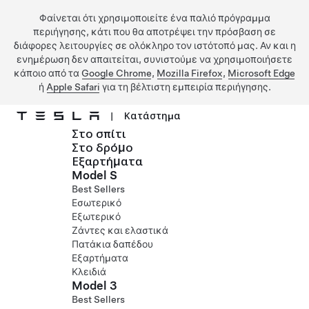
Φαίνεται ότι χρησιμοποιείτε ένα παλιό πρόγραμμα
περιήγησης, κάτι που θα αποτρέψει την πρόσβαση σε
διάφορες λειτουργίες σε ολόκληρο τον ιστότοπό μας. Αν και η
ενημέρωση δεν απαιτείται, συνιστούμε να χρησιμοποιήσετε
κάποιο από τα
Google Chrome
,
Mozilla Firefox
,
Microsoft Edge
ή
Apple Safari
για τη βέλτιστη εμπειρία περιήγησης.
|
Κατάστημα
Στο σπίτι
Μετάβαση στο κύριο περιεχόμενο
Στο δρόμο
Εξαρτήματα
Model S
Best Sellers
Εσωτερικό
Εξωτερικό
Ζάντες και ελαστικά
Πατάκια δαπέδου
Εξαρτήματα
Κλειδιά
Model 3
Best Sellers