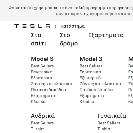
Φαίνεται ότι χρησιμοποιείτε ένα παλιό πρόγραμμα περιήγησης,
συνιστούμε να χρησιμοποιήσετε κάποι
|
Κατάστημα
Στο
Στο
Εξαρτήματα
Μετάβαση στο κύριο περιεχόμενο
σπίτι
δρόμο
Model S
Model 3
M
Best Sellers
Best Sellers
Be
Εσωτερικό
Εσωτερικό
Εσ
Εξωτερικό
Εξωτερικό
Εξ
Ζάντες και ελαστικά
Ζάντες και ελαστικά
Ζά
Πατάκια δαπέδου
Πατάκια δαπέδου
Πα
Εξαρτήματα
Εξαρτήματα
Ε
Κλειδιά
Κλειδιά
Κλ
Ανδρικά
Γυναικεία
Best Sellers
Best Sellers
T-shirt
T-shirt