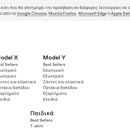
 κάτι που θα αποτρέψει την πρόσβαση σε διάφορες λειτουργίες σε ο
ο από τα
Google Chrome
,
Mozilla Firefox
,
Microsoft Edge
ή
Apple Safa
odel X
Model Y
st Sellers
Best Sellers
ωτερικό
Εσωτερικό
ωτερικό
Εξωτερικό
ντες και ελαστικά
Ζάντες και ελαστικά
τάκια δαπέδου
Πατάκια δαπέδου
ξαρτήματα
Εξαρτήματα
ειδιά
Κλειδιά
Παιδικά
Best Sellers
T-shirt