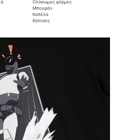
κά
Ολόσωμες φόρμες
Μπουφάν
Καπέλα
Κάλτσες