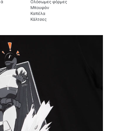
κά
Ολόσωμες φόρμες
Μπουφάν
Καπέλα
Κάλτσες