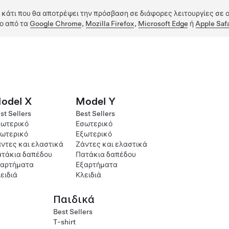
 κάτι που θα αποτρέψει την πρόσβαση σε διάφορες λειτουργίες σε ο
ο από τα
Google Chrome
,
Mozilla Firefox
,
Microsoft Edge
ή
Apple Safa
odel X
Model Y
st Sellers
Best Sellers
ωτερικό
Εσωτερικό
ωτερικό
Εξωτερικό
ντες και ελαστικά
Ζάντες και ελαστικά
τάκια δαπέδου
Πατάκια δαπέδου
ξαρτήματα
Εξαρτήματα
ειδιά
Κλειδιά
Παιδικά
Best Sellers
T-shirt