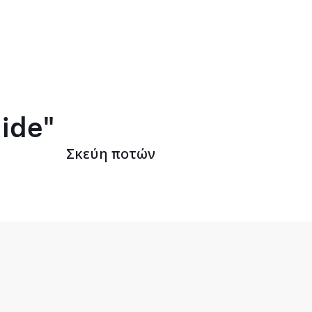
lide"
Σκεύη ποτών