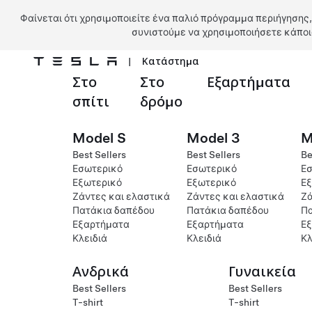
Φαίνεται ότι χρησιμοποιείτε ένα παλιό πρόγραμμα περιήγησης,
συνιστούμε να χρησιμοποιήσετε κάποι
|
Κατάστημα
Στο
Στο
Εξαρτήματα
Μετάβαση στο κύριο περιεχόμενο
σπίτι
δρόμο
Model S
Model 3
M
Best Sellers
Best Sellers
Be
Εσωτερικό
Εσωτερικό
Εσ
Εξωτερικό
Εξωτερικό
Εξ
Ζάντες και ελαστικά
Ζάντες και ελαστικά
Ζά
Πατάκια δαπέδου
Πατάκια δαπέδου
Πα
Εξαρτήματα
Εξαρτήματα
Ε
Κλειδιά
Κλειδιά
Κλ
Ανδρικά
Γυναικεία
Best Sellers
Best Sellers
T-shirt
T-shirt