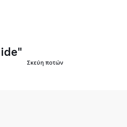
lide"
Σκεύη ποτών