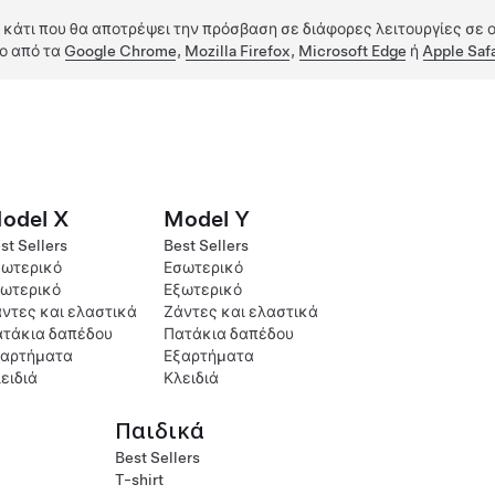
 κάτι που θα αποτρέψει την πρόσβαση σε διάφορες λειτουργίες σε ο
ο από τα
Google Chrome
,
Mozilla Firefox
,
Microsoft Edge
ή
Apple Safa
odel X
Model Y
st Sellers
Best Sellers
ωτερικό
Εσωτερικό
ωτερικό
Εξωτερικό
ντες και ελαστικά
Ζάντες και ελαστικά
τάκια δαπέδου
Πατάκια δαπέδου
ξαρτήματα
Εξαρτήματα
ειδιά
Κλειδιά
Παιδικά
Best Sellers
T-shirt