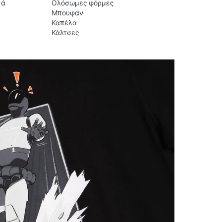
κά
Ολόσωμες φόρμες
Μπουφάν
Καπέλα
Κάλτσες