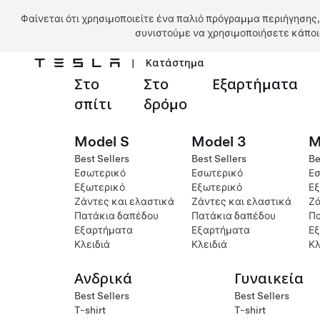
Φαίνεται ότι χρησιμοποιείτε ένα παλιό πρόγραμμα περιήγησης,
συνιστούμε να χρησιμοποιήσετε κάποι
|
Κατάστημα
Στο
Στο
Εξαρτήματα
Μετάβαση στο κύριο περιεχόμενο
σπίτι
δρόμο
Model S
Model 3
M
Best Sellers
Best Sellers
Be
Εσωτερικό
Εσωτερικό
Εσ
Εξωτερικό
Εξωτερικό
Εξ
Ζάντες και ελαστικά
Ζάντες και ελαστικά
Ζά
Πατάκια δαπέδου
Πατάκια δαπέδου
Πα
Εξαρτήματα
Εξαρτήματα
Ε
Κλειδιά
Κλειδιά
Κλ
Ανδρικά
Γυναικεία
Best Sellers
Best Sellers
T-shirt
T-shirt