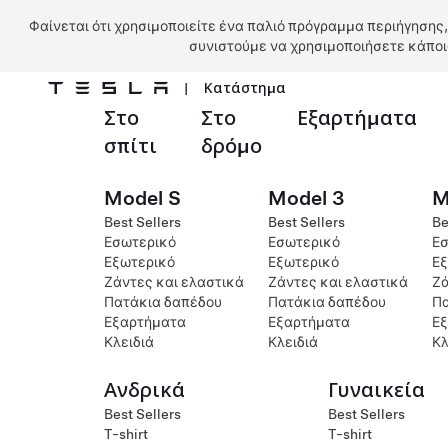
Φαίνεται ότι χρησιμοποιείτε ένα παλιό πρόγραμμα περιήγησης,
συνιστούμε να χρησιμοποιήσετε κάποι
|
Κατάστημα
Στο
Στο
Εξαρτήματα
Μετάβαση στο κύριο περιεχόμενο
σπίτι
δρόμο
Model S
Model 3
M
Best Sellers
Best Sellers
Be
Εσωτερικό
Εσωτερικό
Εσ
Εξωτερικό
Εξωτερικό
Εξ
Ζάντες και ελαστικά
Ζάντες και ελαστικά
Ζά
Πατάκια δαπέδου
Πατάκια δαπέδου
Πα
Εξαρτήματα
Εξαρτήματα
Ε
Κλειδιά
Κλειδιά
Κλ
Ανδρικά
Γυναικεία
Best Sellers
Best Sellers
T-shirt
T-shirt