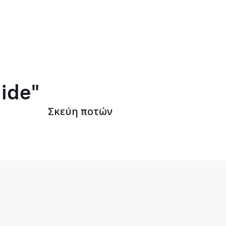
lide"
Σκεύη ποτών