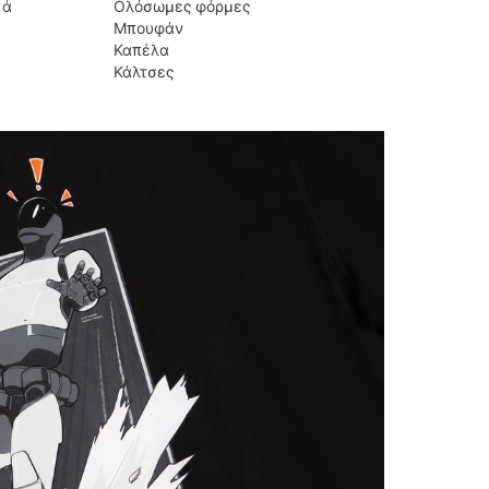
κά
Ολόσωμες φόρμες
Μπουφάν
Καπέλα
Κάλτσες