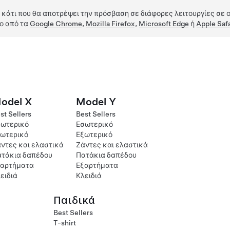
 κάτι που θα αποτρέψει την πρόσβαση σε διάφορες λειτουργίες σε ο
ο από τα
Google Chrome
,
Mozilla Firefox
,
Microsoft Edge
ή
Apple Safa
odel X
Model Y
st Sellers
Best Sellers
ωτερικό
Εσωτερικό
ωτερικό
Εξωτερικό
ντες και ελαστικά
Ζάντες και ελαστικά
τάκια δαπέδου
Πατάκια δαπέδου
ξαρτήματα
Εξαρτήματα
ειδιά
Κλειδιά
Παιδικά
Best Sellers
T-shirt