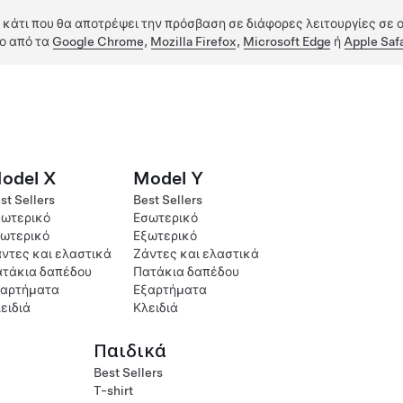
 κάτι που θα αποτρέψει την πρόσβαση σε διάφορες λειτουργίες σε ο
ο από τα
Google Chrome
,
Mozilla Firefox
,
Microsoft Edge
ή
Apple Safa
odel X
Model Y
st Sellers
Best Sellers
ωτερικό
Εσωτερικό
ωτερικό
Εξωτερικό
ντες και ελαστικά
Ζάντες και ελαστικά
τάκια δαπέδου
Πατάκια δαπέδου
ξαρτήματα
Εξαρτήματα
ειδιά
Κλειδιά
Παιδικά
Best Sellers
T-shirt