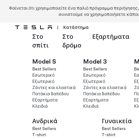
Φαίνεται ότι χρησιμοποιείτε ένα παλιό πρόγραμμα περιήγησης,
συνιστούμε να χρησιμοποιήσετε κάποι
|
Κατάστημα
Στο
Στο
Εξαρτήματα
Μετάβαση στο κύριο περιεχόμενο
σπίτι
δρόμο
Model S
Model 3
M
Best Sellers
Best Sellers
Be
Εσωτερικό
Εσωτερικό
Εσ
Εξωτερικό
Εξωτερικό
Εξ
Ζάντες και ελαστικά
Ζάντες και ελαστικά
Ζά
Πατάκια δαπέδου
Πατάκια δαπέδου
Πα
Εξαρτήματα
Εξαρτήματα
Ε
Κλειδιά
Κλειδιά
Κλ
Ανδρικά
Γυναικεία
Best Sellers
Best Sellers
T-shirt
T-shirt