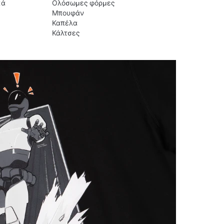
κά
Ολόσωμες φόρμες
Μπουφάν
Καπέλα
Κάλτσες