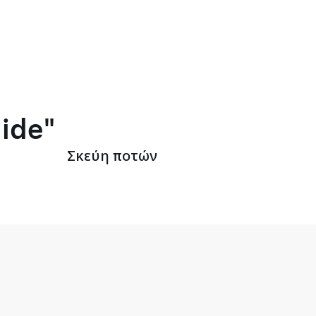
lide"
Σκεύη ποτών