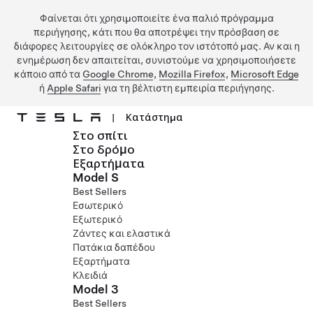
Φαίνεται ότι χρησιμοποιείτε ένα παλιό πρόγραμμα
περιήγησης, κάτι που θα αποτρέψει την πρόσβαση σε
διάφορες λειτουργίες σε ολόκληρο τον ιστότοπό μας. Αν και η
ενημέρωση δεν απαιτείται, συνιστούμε να χρησιμοποιήσετε
κάποιο από τα
Google Chrome
,
Mozilla Firefox
,
Microsoft Edge
ή
Apple Safari
για τη βέλτιστη εμπειρία περιήγησης.
|
Κατάστημα
Στο σπίτι
Μετάβαση στο κύριο περιεχόμενο
Στο δρόμο
Εξαρτήματα
Model S
Best Sellers
Εσωτερικό
Εξωτερικό
Ζάντες και ελαστικά
Πατάκια δαπέδου
Εξαρτήματα
Κλειδιά
Model 3
Best Sellers