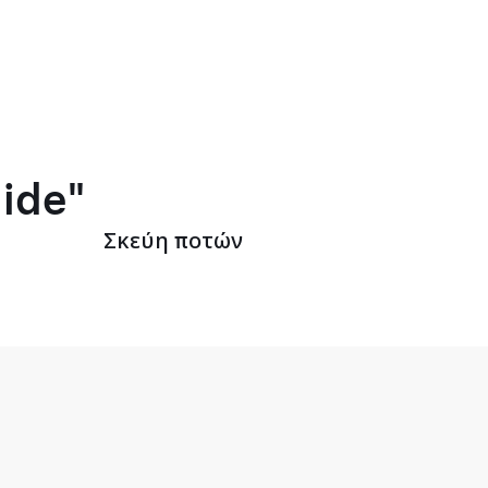
lide"
Σκεύη ποτών