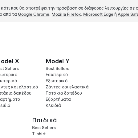
 κάτι που θα αποτρέψει την πρόσβαση σε διάφορες λειτουργίες σε ο
ο από τα
Google Chrome
,
Mozilla Firefox
,
Microsoft Edge
ή
Apple Safa
odel X
Model Y
st Sellers
Best Sellers
ωτερικό
Εσωτερικό
ωτερικό
Εξωτερικό
ντες και ελαστικά
Ζάντες και ελαστικά
τάκια δαπέδου
Πατάκια δαπέδου
ξαρτήματα
Εξαρτήματα
ειδιά
Κλειδιά
Παιδικά
Best Sellers
T-shirt