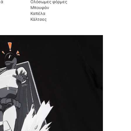
κά
Ολόσωμες φόρμες
Μπουφάν
Καπέλα
Κάλτσες