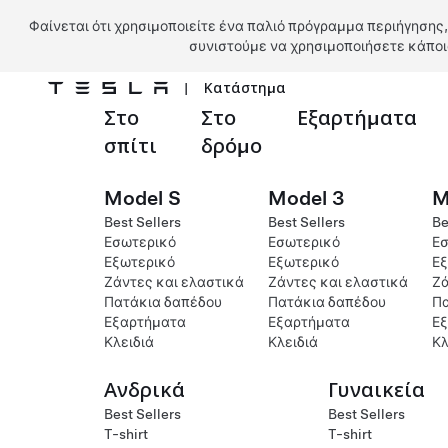
Φαίνεται ότι χρησιμοποιείτε ένα παλιό πρόγραμμα περιήγησης,
συνιστούμε να χρησιμοποιήσετε κάποι
|
Κατάστημα
Στο
Στο
Εξαρτήματα
Μετάβαση στο κύριο περιεχόμενο
σπίτι
δρόμο
Model S
Model 3
M
Best Sellers
Best Sellers
Be
Εσωτερικό
Εσωτερικό
Εσ
Εξωτερικό
Εξωτερικό
Εξ
Ζάντες και ελαστικά
Ζάντες και ελαστικά
Ζά
Πατάκια δαπέδου
Πατάκια δαπέδου
Πα
Εξαρτήματα
Εξαρτήματα
Ε
Κλειδιά
Κλειδιά
Κλ
Ανδρικά
Γυναικεία
Best Sellers
Best Sellers
T-shirt
T-shirt