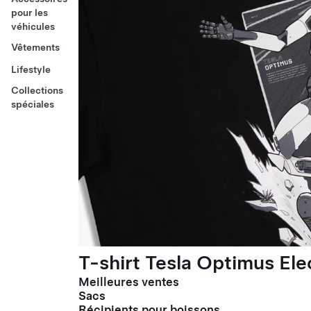
pour les
véhicules
Vêtements
Lifestyle
Collections
spéciales
T-shirt Tesla Optimus El
Meilleures ventes
Sacs
Récipients pour boissons