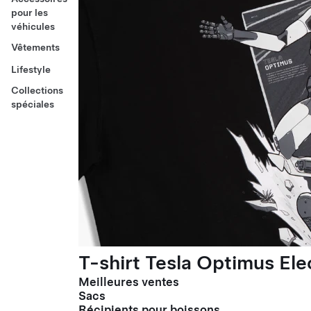
pour les
véhicules
Vêtements
Lifestyle
Collections
spéciales
T-shirt Tesla Optimus El
Meilleures ventes
Sacs
Récipients pour boissons