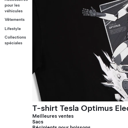
pour les
véhicules
Vêtements
Lifestyle
Collections
spéciales
T-shirt Tesla Optimus El
Meilleures ventes
Sacs
Récipients pour boissons