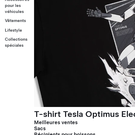
pour les
véhicules
Vêtements
Lifestyle
Collections
spéciales
T-shirt Tesla Optimus El
Meilleures ventes
Sacs
Récipients pour boissons