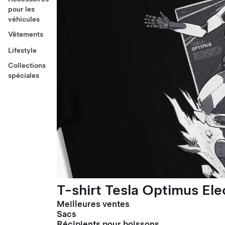
pour les
véhicules
Vêtements
Lifestyle
Collections
spéciales
T-shirt Tesla Optimus El
Meilleures ventes
Sacs
Récipients pour boissons