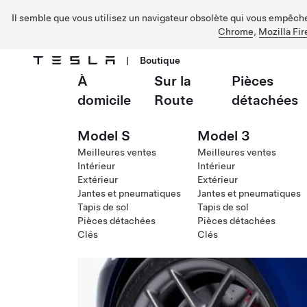
Il semble que vous utilisez un navigateur obsolète qui vous empêche 
Chrome
,
Mozilla Fir
|
Boutique
À
Sur la
Pièces
Passer au contenu principal
domicile
Route
détachées
Model S
Model 3
Meilleures ventes
Meilleures ventes
Intérieur
Intérieur
Extérieur
Extérieur
Jantes et pneumatiques
Jantes et pneumatiques
Tapis de sol
Tapis de sol
Pièces détachées
Pièces détachées
Clés
Clés