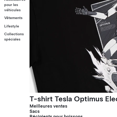
pour les
véhicules
Vêtements
Lifestyle
Collections
spéciales
T-shirt Tesla Optimus El
Meilleures ventes
Sacs
Récipients pour boissons