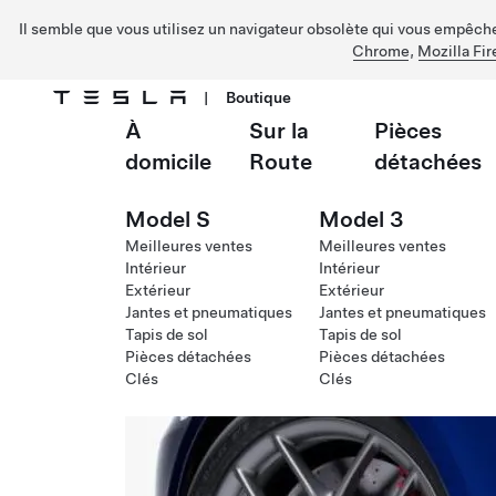
Il semble que vous utilisez un navigateur obsolète qui vous empêche 
Chrome
,
Mozilla Fir
|
Boutique
À
Sur la
Pièces
Passer au contenu principal
domicile
Route
détachées
Model S
Model 3
Meilleures ventes
Meilleures ventes
Intérieur
Intérieur
Extérieur
Extérieur
Jantes et pneumatiques
Jantes et pneumatiques
Tapis de sol
Tapis de sol
Pièces détachées
Pièces détachées
Clés
Clés