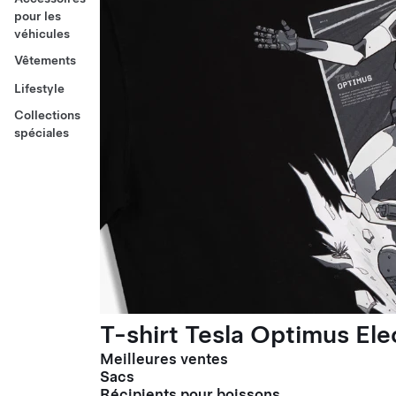
pour les
véhicules
Vêtements
Lifestyle
Collections
spéciales
T-shirt Tesla Optimus El
Meilleures ventes
Sacs
Récipients pour boissons