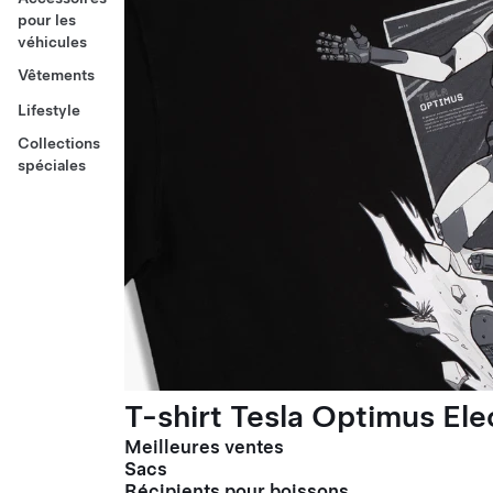
pour les
véhicules
Vêtements
Lifestyle
Collections
spéciales
T-shirt Tesla Optimus El
Meilleures ventes
Sacs
Récipients pour boissons