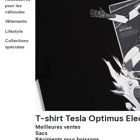
pour les
véhicules
Vêtements
Lifestyle
Collections
spéciales
T-shirt Tesla Optimus El
Meilleures ventes
Sacs
Récipients pour boissons