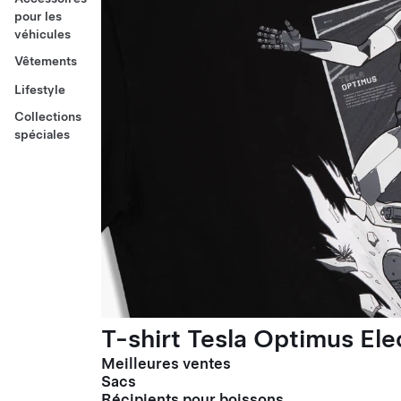
pour les
véhicules
Vêtements
Lifestyle
Collections
spéciales
T-shirt Tesla Optimus El
Meilleures ventes
Sacs
Récipients pour boissons