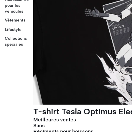
pour les
véhicules
Vêtements
Lifestyle
Collections
spéciales
T-shirt Tesla Optimus El
Meilleures ventes
Sacs
Récipients pour boissons