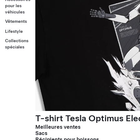
pour les
véhicules
Vêtements
Lifestyle
Collections
spéciales
T-shirt Tesla Optimus El
Meilleures ventes
Sacs
Récipients pour boissons