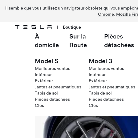
Il semble que vous utilisez un navigateur obsolète qui vous empêche 
Chrome
,
Mozilla Fir
|
Boutique
À
Sur la
Pièces
Passer au contenu principal
domicile
Route
détachées
Model S
Model 3
Meilleures ventes
Meilleures ventes
Intérieur
Intérieur
Extérieur
Extérieur
Jantes et pneumatiques
Jantes et pneumatiques
Tapis de sol
Tapis de sol
Pièces détachées
Pièces détachées
Clés
Clés