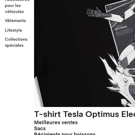
pour les
véhicules
Vêtements
Lifestyle
Collections
spéciales
T-shirt Tesla Optimus El
Meilleures ventes
Sacs
Récipients pour boissons