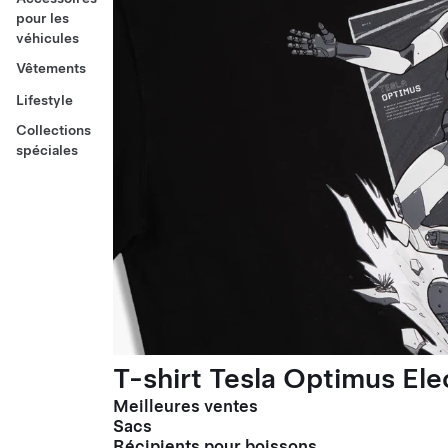
pour les
véhicules
Vêtements
Lifestyle
Collections
spéciales
T-shirt Tesla Optimus El
Meilleures ventes
Sacs
Récipients pour boissons