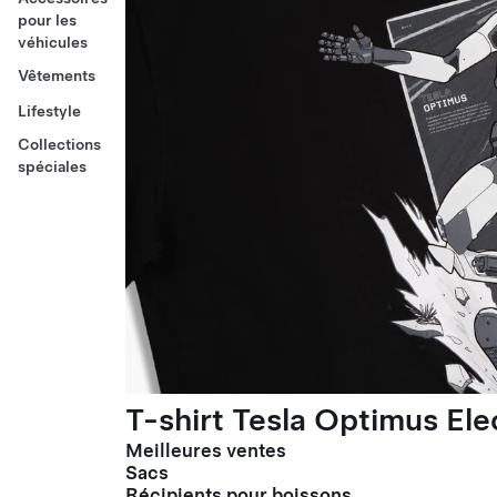
pour les
véhicules
Vêtements
Lifestyle
Collections
spéciales
T-shirt Tesla Optimus El
Meilleures ventes
Sacs
Récipients pour boissons