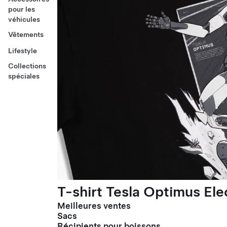
pour les
véhicules
Vêtements
Lifestyle
Collections
spéciales
T-shirt Tesla Optimus El
Meilleures ventes
Sacs
Récipients pour boissons