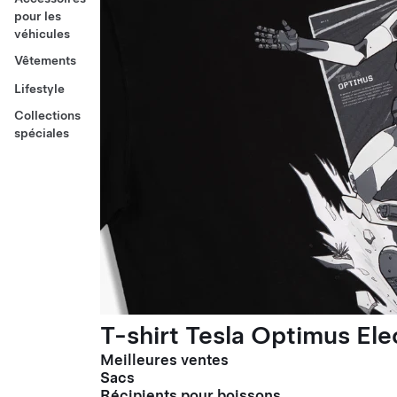
pour les
véhicules
Vêtements
Lifestyle
Collections
spéciales
T-shirt Tesla Optimus El
Meilleures ventes
Sacs
Récipients pour boissons