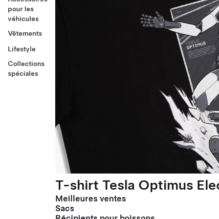
pour les
véhicules
Vêtements
Lifestyle
Collections
spéciales
T-shirt Tesla Optimus El
Meilleures ventes
Sacs
Récipients pour boissons