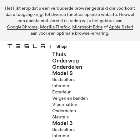
Het lijkt erop dat u een verouderde browser gebruikt die voorkomt
dat u toegang krijgt tot diverse functies op onze website. Hoewel
een update niet vereist is, raden wij u het gebruik van
GoogleChrome
,
Mozilla Firefox
,
Microsoft Edge
of
Apple Safari
aan voor een optimale browse-ervaring.
|
Shop
Thuis
Ga naar hoofdinhoud
Onderweg
Onderdelen
Model S
Bestsellers
Interieur
Exterieur
Velgen en banden
Vloermatten
Onderdelen
Sleutels
Model 3
Bestsellers
Interieur