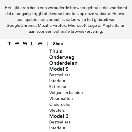
Het lijkt erop dat u een verouderde browser gebruikt die voorkomt
dat u toegang krijgt tot diverse functies op onze website. Hoewel
een update niet vereist is, raden wij u het gebruik van
GoogleChrome
,
Mozilla Firefox
,
Microsoft Edge
of
Apple Safari
aan voor een optimale browse-ervaring.
|
Shop
Thuis
Ga naar hoofdinhoud
Onderweg
Onderdelen
Model S
Bestsellers
Interieur
Exterieur
Velgen en banden
Vloermatten
Onderdelen
Sleutels
Model 3
Bestsellers
Interieur