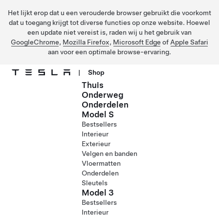
Het lijkt erop dat u een verouderde browser gebruikt die voorkomt
dat u toegang krijgt tot diverse functies op onze website. Hoewel
een update niet vereist is, raden wij u het gebruik van
GoogleChrome
,
Mozilla Firefox
,
Microsoft Edge
of
Apple Safari
aan voor een optimale browse-ervaring.
|
Shop
Thuis
Ga naar hoofdinhoud
Onderweg
Onderdelen
Model S
Bestsellers
Interieur
Exterieur
Velgen en banden
Vloermatten
Onderdelen
Sleutels
Model 3
Bestsellers
Interieur