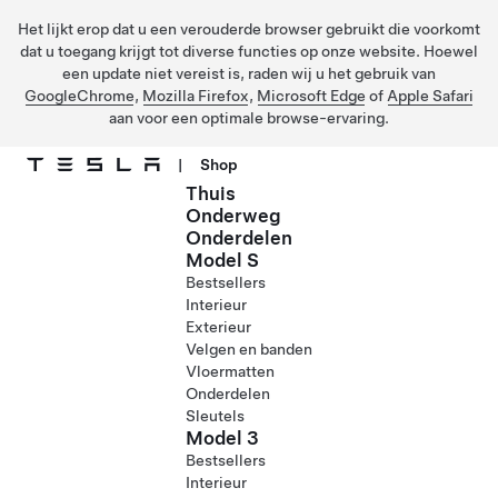
Het lijkt erop dat u een verouderde browser gebruikt die voorkomt
dat u toegang krijgt tot diverse functies op onze website. Hoewel
een update niet vereist is, raden wij u het gebruik van
GoogleChrome
,
Mozilla Firefox
,
Microsoft Edge
of
Apple Safari
aan voor een optimale browse-ervaring.
|
Shop
Thuis
Ga naar hoofdinhoud
Onderweg
Onderdelen
Model S
Bestsellers
Interieur
Exterieur
Velgen en banden
Vloermatten
Onderdelen
Sleutels
Model 3
Bestsellers
Interieur