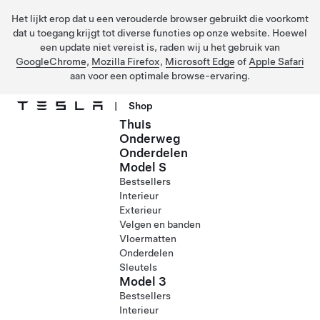
Het lijkt erop dat u een verouderde browser gebruikt die voorkomt
dat u toegang krijgt tot diverse functies op onze website. Hoewel
een update niet vereist is, raden wij u het gebruik van
GoogleChrome
,
Mozilla Firefox
,
Microsoft Edge
of
Apple Safari
aan voor een optimale browse-ervaring.
|
Shop
Thuis
Ga naar hoofdinhoud
Onderweg
Onderdelen
Model S
Bestsellers
Interieur
Exterieur
Velgen en banden
Vloermatten
Onderdelen
Sleutels
Model 3
Bestsellers
Interieur