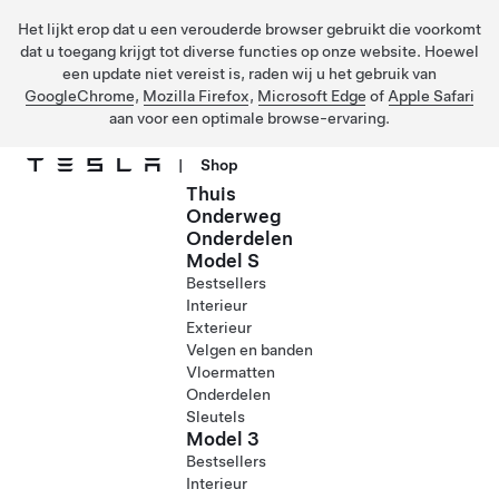
Het lijkt erop dat u een verouderde browser gebruikt die voorkomt
dat u toegang krijgt tot diverse functies op onze website. Hoewel
een update niet vereist is, raden wij u het gebruik van
GoogleChrome
,
Mozilla Firefox
,
Microsoft Edge
of
Apple Safari
aan voor een optimale browse-ervaring.
|
Shop
Thuis
Ga naar hoofdinhoud
Onderweg
Onderdelen
Model S
Bestsellers
Interieur
Exterieur
Velgen en banden
Vloermatten
Onderdelen
Sleutels
Model 3
Bestsellers
Interieur